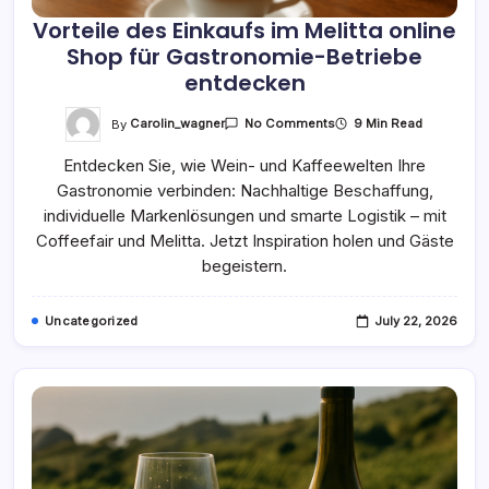
Vorteile des Einkaufs im Melitta online
Shop für Gastronomie-Betriebe
entdecken
On
By
Carolin_wagner
9 Min Read
No Comments
Vorteile
Des
Entdecken Sie, wie Wein- und Kaffeewelten Ihre
Einkaufs
Im
Gastronomie verbinden: Nachhaltige Beschaffung,
Melitta
Online
individuelle Markenlösungen und smarte Logistik – mit
Shop
Für
Coffeefair und Melitta. Jetzt Inspiration holen und Gäste
Gastronomie-
begeistern.
Betriebe
Entdecken
Uncategorized
July 22, 2026