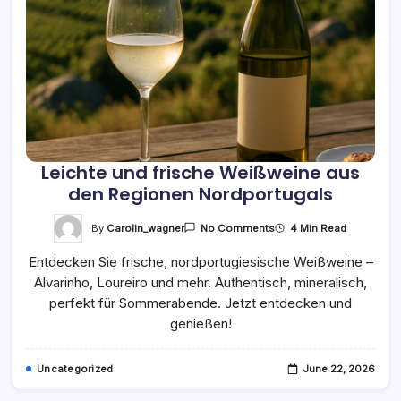
Leichte und frische Weißweine aus
den Regionen Nordportugals
On
By
Carolin_wagner
4 Min Read
No Comments
Leichte
Und
Entdecken Sie frische, nordportugiesische Weißweine –
Frische
Weißweine
Alvarinho, Loureiro und mehr. Authentisch, mineralisch,
Aus
Den
perfekt für Sommerabende. Jetzt entdecken und
Regionen
Nordportugals
genießen!
Uncategorized
June 22, 2026