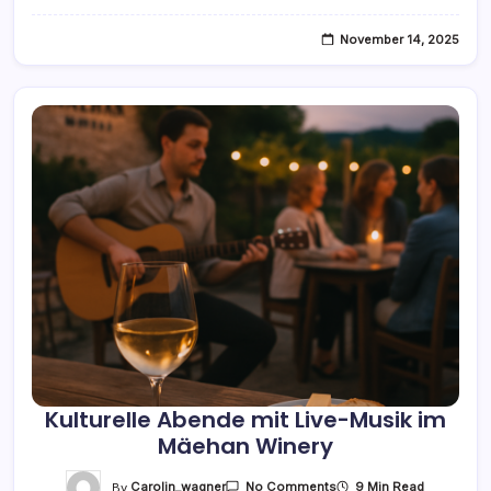
Winery
November 14, 2025
Kulturelle Abende mit Live-Musik im
Mäehan Winery
On
By
Carolin_wagner
9 Min Read
No Comments