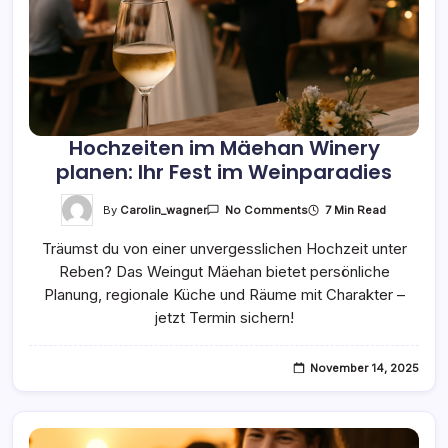
Hochzeiten im Mäehan Winery
planen: Ihr Fest im Weinparadies
On
By
Carolin_wagner
7 Min Read
No Comments
Hochzeiten
Im
Träumst du von einer unvergesslichen Hochzeit unter
Mäehan
Winery
Reben? Das Weingut Mäehan bietet persönliche
Planen:
Ihr
Planung, regionale Küche und Räume mit Charakter –
Fest
Im
jetzt Termin sichern!
Weinparadies
November 14, 2025