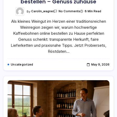
bestellen – Genuss zuhause
On
By
Carolin_wagner
8 Min Read
No Comments
Hochwertige
Kaffeebohnen
Als kleines Weingut im Herzen einer traditionsreichen
Online
Bestellen
Weinregion zeigen wir, warum hochwertige
–
Genuss
Kaffeebohnen online bestellen zu Hause perfekten
Zuhause
Genuss schenkt: transparente Herkunft, faire
Lieferketten und praxisnahe Tipps. Jetzt Probiersets,
Röstdaten…
Uncategorized
May 9, 2026