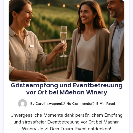
Gästeempfang und Eventbetreuung
vor Ort bei Mäehan Winery
On
By
Carolin_wagner
8 Min Read
No Comments
Gästeempfang
Und
Unvergessliche Momente dank persönlichem Empfang
Eventbetreuung
Vor
und stressfreier Eventbetreuung vor Ort bei Mäehan
Ort
Bei
Winery. Jetzt Dein Traum-Event entdecken!
Mäehan