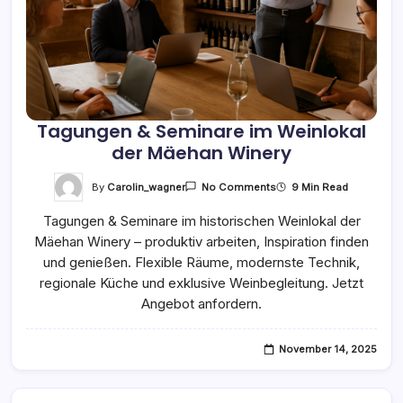
Tagungen & Seminare im Weinlokal
der Mäehan Winery
On
By
Carolin_wagner
9 Min Read
No Comments
Tagungen
&
Tagungen & Seminare im historischen Weinlokal der
Seminare
Im
Mäehan Winery – produktiv arbeiten, Inspiration finden
Weinlokal
Der
und genießen. Flexible Räume, modernste Technik,
Mäehan
Winery
regionale Küche und exklusive Weinbegleitung. Jetzt
Angebot anfordern.
November 14, 2025