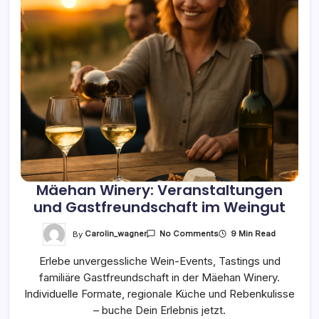
Mäehan Winery: Veranstaltungen
und Gastfreundschaft im Weingut
On
By
Carolin_wagner
9 Min Read
No Comments
Mäehan
Winery:
Erlebe unvergessliche Wein-Events, Tastings und
Veranstaltungen
Und
familiäre Gastfreundschaft in der Mäehan Winery.
Gastfreundschaft
Im
Individuelle Formate, regionale Küche und Rebenkulisse
Weingut
– buche Dein Erlebnis jetzt.