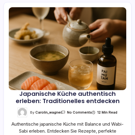
Japanische Küche authentisch
erleben: Traditionelles entdecken
On
By
Carolin_wagner
12 Min Read
No Comments
Japanische
Küche
Authentische japanische Küche mit Balance und Wabi-
Authentisch
Erleben:
Sabi erleben. Entdecken Sie Rezepte, perfekte
Traditionelles