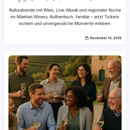
Kulturelle
Abende
Kulturabende mit Wein, Live-Musik und regionaler Küche
Mit
Live-
im Mäehan Winery. Authentisch, familiär – jetzt Tickets
Musik
Im
sichern und unvergessliche Momente erleben.
Mäehan
Winery
November 14, 2025