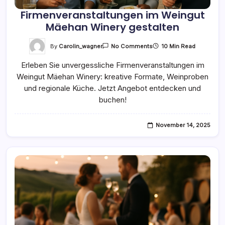
Firmenveranstaltungen im Weingut
Mäehan Winery gestalten
On
By
Carolin_wagner
10 Min Read
No Comments
Firmenveranstaltungen
Im
Erleben Sie unvergessliche Firmenveranstaltungen im
Weingut
Mäehan
Weingut Mäehan Winery: kreative Formate, Weinproben
Winery
Gestalten
und regionale Küche. Jetzt Angebot entdecken und
buchen!
November 14, 2025