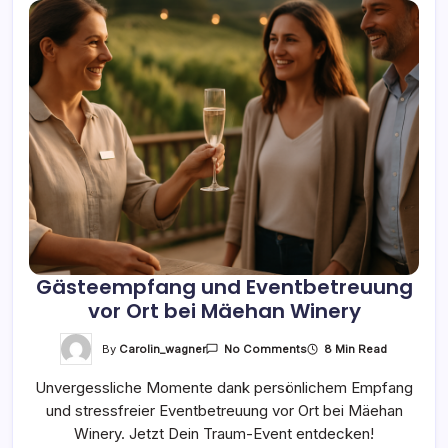
Gästeempfang und Eventbetreuung
vor Ort bei Mäehan Winery
On
By
Carolin_wagner
8 Min Read
No Comments
Gästeempfang
Und
Unvergessliche Momente dank persönlichem Empfang
Eventbetreuung
Vor
und stressfreier Eventbetreuung vor Ort bei Mäehan
Ort
Bei
Winery. Jetzt Dein Traum-Event entdecken!
Mäehan