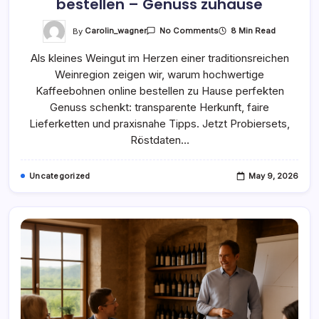
bestellen – Genuss zuhause
On
By
Carolin_wagner
8 Min Read
No Comments
Hochwertige
Kaffeebohnen
Als kleines Weingut im Herzen einer traditionsreichen
Online
Bestellen
Weinregion zeigen wir, warum hochwertige
–
Genuss
Kaffeebohnen online bestellen zu Hause perfekten
Zuhause
Genuss schenkt: transparente Herkunft, faire
Lieferketten und praxisnahe Tipps. Jetzt Probiersets,
Röstdaten…
Uncategorized
May 9, 2026