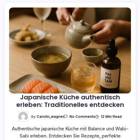
Japanische Küche authentisch
erleben: Traditionelles entdecken
On
By
Carolin_wagner
12 Min Read
No Comments
Japanische
Küche
Authentische japanische Küche mit Balance und Wabi-
Authentisch
Erleben:
Sabi erleben. Entdecken Sie Rezepte, perfekte
Traditionelles