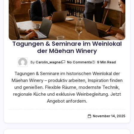
Tagungen & Seminare im Weinlokal
der Mäehan Winery
On
By
Carolin_wagner
9 Min Read
No Comments
Tagungen
&
Tagungen & Seminare im historischen Weinlokal der
Seminare
Im
Mäehan Winery – produktiv arbeiten, Inspiration finden
Weinlokal
Der
und genießen. Flexible Räume, modernste Technik,
Mäehan
Winery
regionale Küche und exklusive Weinbegleitung. Jetzt
Angebot anfordern.
November 14, 2025