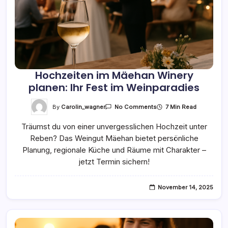
Hochzeiten im Mäehan Winery
planen: Ihr Fest im Weinparadies
On
By
Carolin_wagner
7 Min Read
No Comments
Hochzeiten
Im
Träumst du von einer unvergesslichen Hochzeit unter
Mäehan
Winery
Reben? Das Weingut Mäehan bietet persönliche
Planen:
Ihr
Planung, regionale Küche und Räume mit Charakter –
Fest
Im
jetzt Termin sichern!
Weinparadies
November 14, 2025