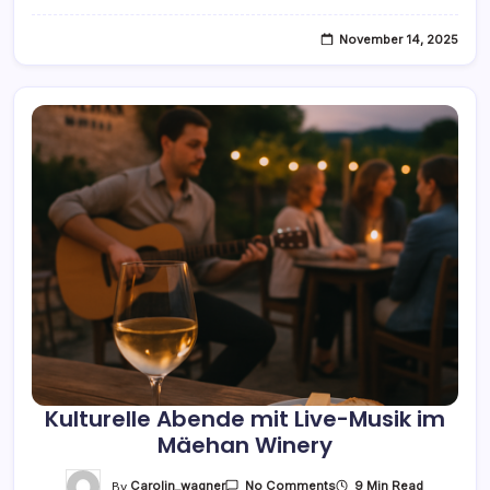
Winery
November 14, 2025
Kulturelle Abende mit Live-Musik im
Mäehan Winery
On
By
Carolin_wagner
9 Min Read
No Comments