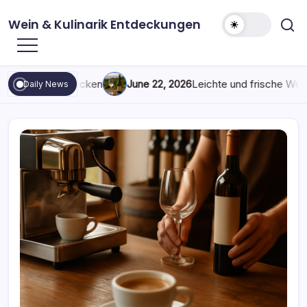
Skip
Wein & Kulinarik Entdeckungen
to
content
ebe entdecken
June 22, 2026
Leichte und frische Weißweine 
Daily News