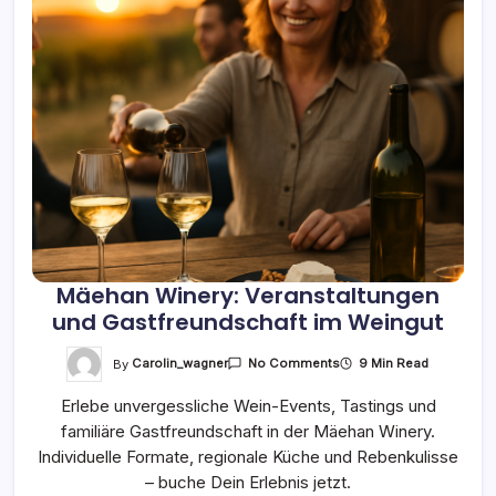
Mäehan Winery: Veranstaltungen
und Gastfreundschaft im Weingut
On
By
Carolin_wagner
9 Min Read
No Comments
Mäehan
Winery:
Erlebe unvergessliche Wein-Events, Tastings und
Veranstaltungen
Und
familiäre Gastfreundschaft in der Mäehan Winery.
Gastfreundschaft
Im
Individuelle Formate, regionale Küche und Rebenkulisse
Weingut
– buche Dein Erlebnis jetzt.