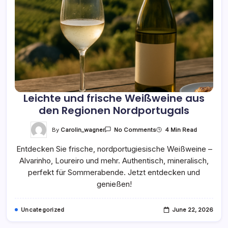
Leichte und frische Weißweine aus
den Regionen Nordportugals
On
By
Carolin_wagner
4 Min Read
No Comments
Leichte
Und
Entdecken Sie frische, nordportugiesische Weißweine –
Frische
Weißweine
Alvarinho, Loureiro und mehr. Authentisch, mineralisch,
Aus
Den
perfekt für Sommerabende. Jetzt entdecken und
Regionen
Nordportugals
genießen!
Uncategorized
June 22, 2026