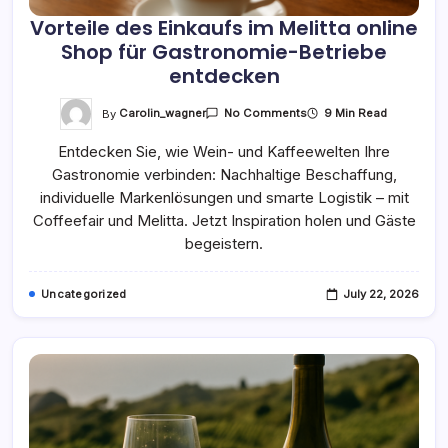
Vorteile des Einkaufs im Melitta online
Shop für Gastronomie-Betriebe
entdecken
On
By
Carolin_wagner
9 Min Read
No Comments
Vorteile
Des
Entdecken Sie, wie Wein- und Kaffeewelten Ihre
Einkaufs
Im
Gastronomie verbinden: Nachhaltige Beschaffung,
Melitta
Online
individuelle Markenlösungen und smarte Logistik – mit
Shop
Für
Coffeefair und Melitta. Jetzt Inspiration holen und Gäste
Gastronomie-
begeistern.
Betriebe
Entdecken
Uncategorized
July 22, 2026