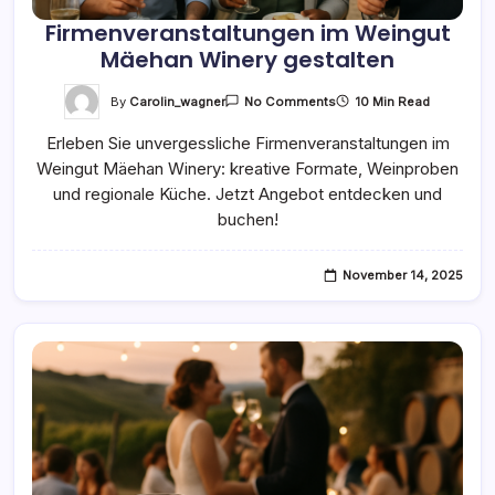
Firmenveranstaltungen im Weingut
Mäehan Winery gestalten
On
By
Carolin_wagner
10 Min Read
No Comments
Firmenveranstaltungen
Im
Erleben Sie unvergessliche Firmenveranstaltungen im
Weingut
Mäehan
Weingut Mäehan Winery: kreative Formate, Weinproben
Winery
Gestalten
und regionale Küche. Jetzt Angebot entdecken und
buchen!
November 14, 2025