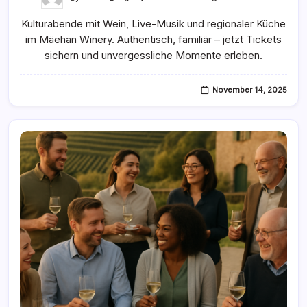
Kulturelle
Abende
Kulturabende mit Wein, Live-Musik und regionaler Küche
Mit
Live-
im Mäehan Winery. Authentisch, familiär – jetzt Tickets
Musik
Im
sichern und unvergessliche Momente erleben.
Mäehan
Winery
November 14, 2025