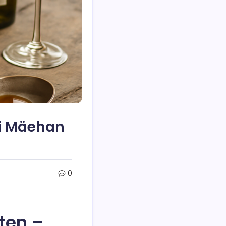
ei Mäehan
0
ten –