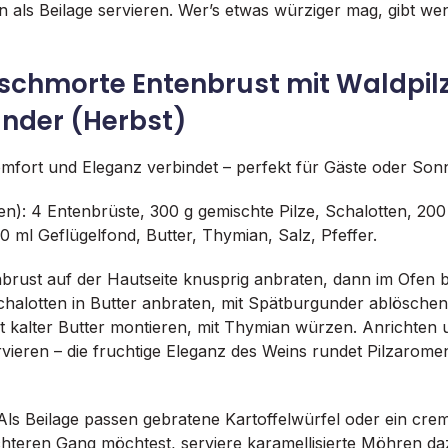
eln als Beilage servieren. Wer’s etwas würziger mag, gibt w
eschmorte Entenbrust mit Waldpil
nder (Herbst)
omfort und Eleganz verbindet – perfekt für Gäste oder Son
en): 4 Entenbrüste, 300 g gemischte Pilze, Schalotten, 2
 ml Geflügelfond, Butter, Thymian, Salz, Pfeffer.
brust auf der Hautseite knusprig anbraten, dann im Ofen be
chalotten in Butter anbraten, mit Spätburgunder ablösche
t kalter Butter montieren, mit Thymian würzen. Anrichten 
ieren – die fruchtige Eleganz des Weins rundet Pilzarome
Als Beilage passen gebratene Kartoffelwürfel oder ein crem
hteren Gang möchtest, serviere karamellisierte Möhren da