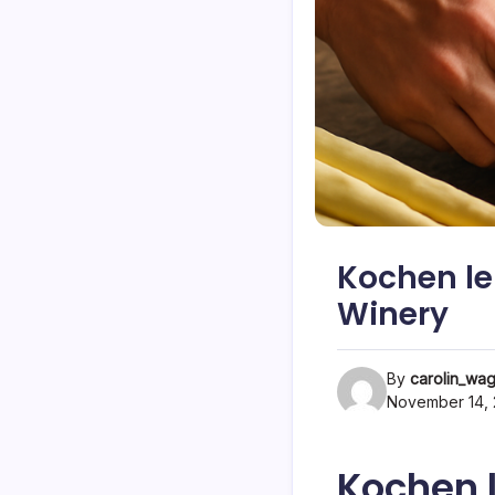
Kochen le
Winery
By
carolin_wa
November 14,
Kochen l