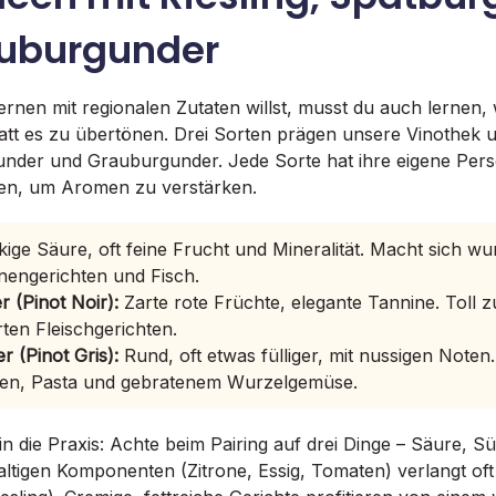
uburgunder
nen mit regionalen Zutaten willst, musst du auch lernen, 
statt es zu übertönen. Drei Sorten prägen unsere Vinothek 
under und Grauburgunder. Jede Sorte hat ihre eigene Persö
zen, um Aromen zu verstärken.
ige Säure, oft feine Frucht und Mineralität. Macht sich w
onengerichten und Fisch.
 (Pinot Noir):
Zarte rote Früchte, elegante Tannine. Toll z
en Fleischgerichten.
 (Pinot Gris):
Rund, oft etwas fülliger, mit nussigen Noten
en, Pasta und gebratenem Wurzelgemüse.
in die Praxis: Achte beim Pairing auf drei Dinge – Säure, S
altigen Komponenten (Zitrone, Essig, Tomaten) verlangt of