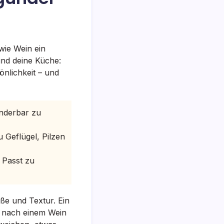
wie Wein ein
und deine Küche:
nlichkeit – und
underbar zu
u Geflügel, Pilzen
. Passt zu
üße und Textur. Ein
t nach einem Wein