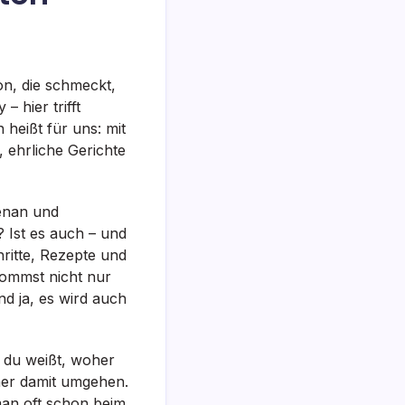
on, die schmeckt,
 hier trifft
 heißt für uns: mit
 ehrliche Gerichte
benan und
? Ist es auch – und
chritte, Rezepte und
ekommst nicht nur
d ja, es wird auch
 du weißt, woher
mer damit umgehen.
man oft schon beim