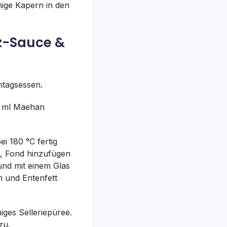
enige Kapern in den
z-Sauce &
ntagsessen.
00 ml Mäehan
i 180 °C fertig
n, Fond hinzufügen
und mit einem Glas
n und Entenfett
iges Selleriepüree.
zu.