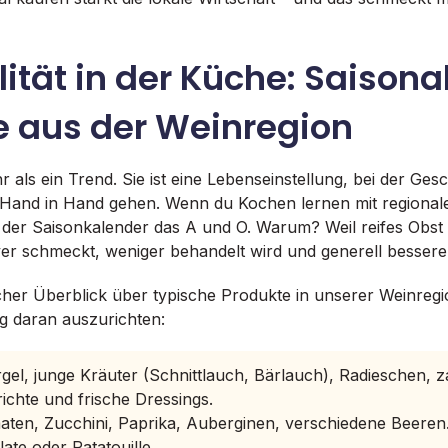
ität in der Küche: Saisona
e aus der Weinregion
ehr als ein Trend. Sie ist eine Lebenseinstellung, bei der G
Hand in Hand gehen. Wenn du Kochen lernen mit regionalen
is der Saisonkalender das A und O. Warum? Weil reifes Ob
ver schmeckt, weniger behandelt wird und generell bessere N
ischer Überblick über typische Produkte in unserer Weinreg
 daran auszurichten:
el, junge Kräuter (Schnittlauch, Bärlauch), Radieschen, za
richte und frische Dressings.
ten, Zucchini, Paprika, Auberginen, verschiedene Beeren
late oder Ratatouille.