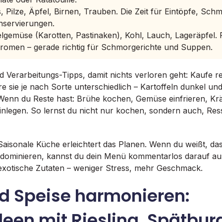
, Pilze, Äpfel, Birnen, Trauben. Die Zeit für Eintöpfe, Sch
nservierungen.
gemüse (Karotten, Pastinaken), Kohl, Lauch, Lageräpfel.
Aromen – gerade richtig für Schmorgerichte und Suppen.
d Verarbeitungs-Tipps, damit nichts verloren geht: Kaufe re
e sie je nach Sorte unterschiedlich – Kartoffeln dunkel un
enn du Reste hast: Brühe kochen, Gemüse einfrieren, Kr
inlegen. So lernst du nicht nur kochen, sondern auch, Res
 Saisonale Küche erleichtert das Planen. Wenn du weißt, da
 dominieren, kannst du dein Menü kommentarlos darauf au
exotische Zutaten – weniger Stress, mehr Geschmack.
d Speise harmonieren:
deen mit Riesling, Spätbu