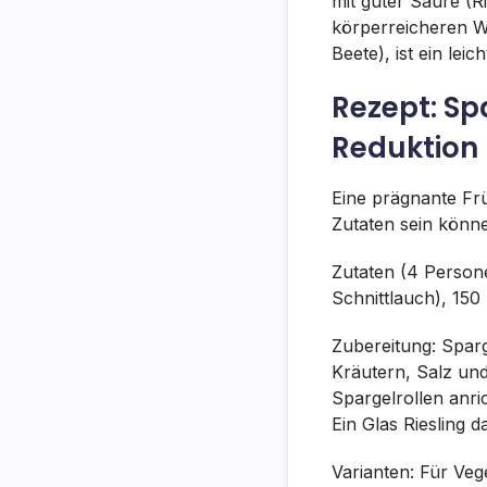
mit guter Säure (R
körperreicheren W
Beete), ist ein lei
Rezept: Sp
Reduktion 
Eine prägnante Frü
Zutaten sein könn
Zutaten (4 Persone
Schnittlauch), 150 
Zubereitung: Spar
Kräutern, Salz und 
Spargelrollen anri
Ein Glas Riesling 
Varianten: Für Veg