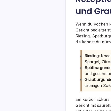
und Gra
Wenn du Kochen ler
Gericht begleitet 
Riesling, Spätburg
die kannst du nut
Riesling:
Knack
Spargel, Zitr
Spätburgunder
und geschmort
Grauburgunder
cremigen Soß
Ein kurzer Exkurs 
Gericht mit säureh