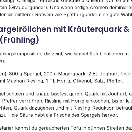
iesling). Cremige, fettreiche Gerichte profitieren von einem
ein (Grauburgunder). Und wenn erdige Aromen dominieren
chter bis mittlerer Rotwein wie Spätburgunder eine gute Wahl
argelröllchen mit Kräuterquark & 
(Frühling)
hlingskomposition, die zeigt, wie simpel Kombinationen mit
en:
n): 800 g Spargel, 200 g Magerquark, 2 EL Joghurt, frische
ml Mäehan Riesling, 1 TL Honig, Olivenöl, Salz, Pfeffer.
gel schälen und knapp bissfest garen. Quark mit Joghurt, 
Pfeffer verrühren. Riesling mit Honig einkochen, bis er leich
chten, Quark dazugeben und mit Riesling-Reduktion beträufe
dazu – die Säure hebt die Frische des Spargels hervor.
etarier kannst du geräucherten Tofu in dünnen Streifen d