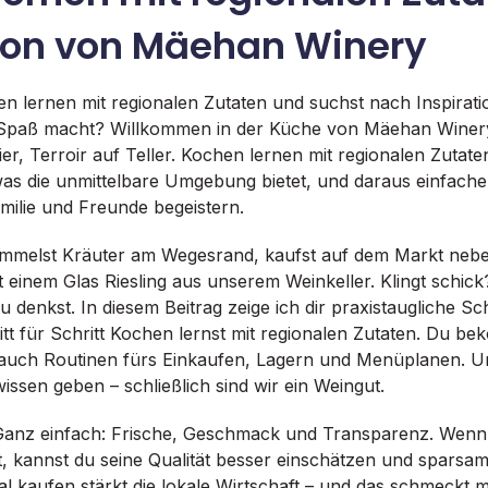
tion von Mäehan Winery
 lernen mit regionalen Zutaten und suchst nach Inspirati
 Spaß macht? Willkommen in der Küche von Mäehan Winery –
er, Terroir auf Teller. Kochen lernen mit regionalen Zutaten
as die unmittelbare Umgebung bietet, und daraus einfache,
milie und Freunde begeistern.
 sammelst Kräuter am Wegesrand, kaufst auf dem Markt ne
t einem Glas Riesling aus unserem Weinkeller. Klingt schick
s du denkst. In diesem Beitrag zeige ich dir praxistaugliche S
itt für Schritt Kochen lernst mit regionalen Zutaten. Du b
auch Routinen fürs Einkaufen, Lagern und Menüplanen. Un
issen geben – schließlich sind wir ein Weingut.
anz einfach: Frische, Geschmack und Transparenz. Wenn
, kannst du seine Qualität besser einschätzen und sparsa
 kaufen stärkt die lokale Wirtschaft – und das schmeckt 