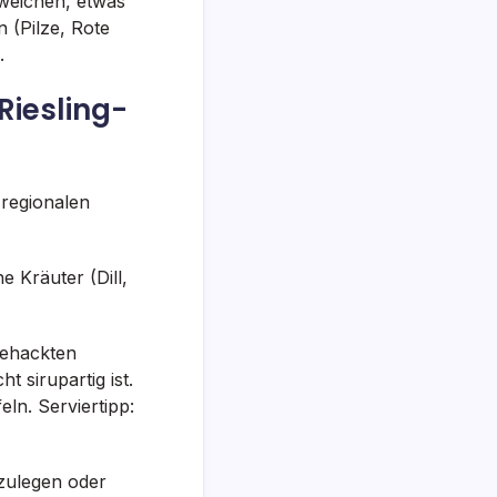
 weichen, etwas
 (Pilze, Rote
.
Riesling-
 regionalen
 Kräuter (Dill,
gehackten
t sirupartig ist.
ln. Serviertipp:
azulegen oder