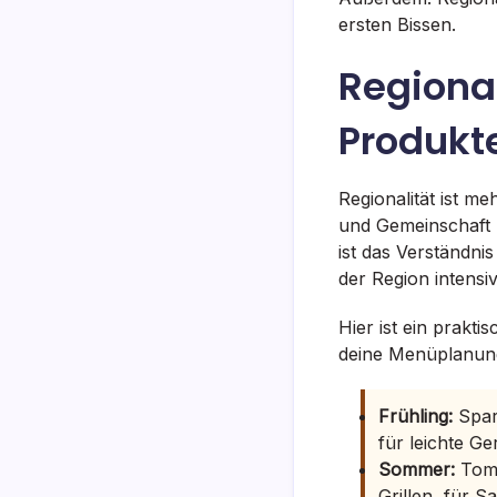
ersten Bissen.
Regional
Produkt
Regionalität ist m
und Gemeinschaft 
ist das Verständn
der Region intensi
Hier ist ein prakt
deine Menüplanung
Frühling:
Sparg
für leichte Ge
Sommer:
Toma
Grillen, für Sa